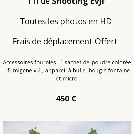
1 h de
Shooting Evjf
Toutes les photos en HD
Frais de déplacement Offert
Accessoires fournies :
1 sachet de
p
oudre colorée
, fumigène x 2 ,
appareil à bulle,
bougie fontaine
et
micro.
450 €